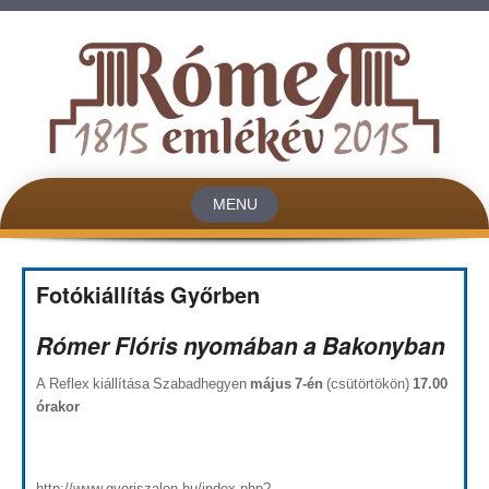
MENU
Skip to content
Fotókiállítás Győrben
Rómer Flóris nyomában a Bakonyban
A Reflex kiállítása Szabadhegyen
május 7-én
(csütörtökön)
17.00
órakor
http://www.gyoriszalon.hu/index.php?