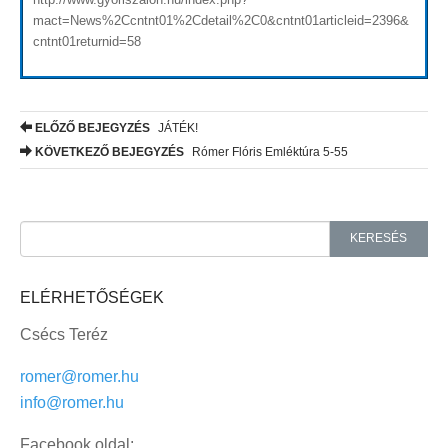
mact=News%2Ccntnt01%2Cdetail%2C0&cntnt01articleid=2396&
cntnt01returnid=58
ELŐZŐ BEJEGYZÉS
JÁTÉK!
Post navigation
KÖVETKEZŐ BEJEGYZÉS
Rómer Flóris Emléktúra 5-55
Search for:
KERESÉS
ELÉRHETŐSÉGEK
Csécs Teréz
romer@romer.hu
info@romer.hu
Facebook oldal: