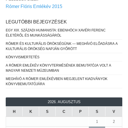
Rómer Flóris Emlékév 2015
LEGUTÓBBI BEJEGYZÉSEK
EGY XIX. SZÁZADI HUMANISTA: EBENHÖCH XAVÉRI FERENC
ÉLETÉRŐL ÉS MUNKÁSSÁGÁRÓL
RÓMER ÉS KULTURÁLIS ÖRÖKSÉGÜNK — MEGHÍVÓ ELŐADÁSRA A
KULTURÁLIS ÖRÖKSÉG NAPJÁN GYŐRÖTT
KÖNYVISMERTETÉS
A RÓMER EMLÉKÉV KÖNYVTERMÉSÉNEK BEMUTATÓJA VOLT A
MAGYAR NEMZETI MÚZEUMBAN
MEGHÍVÓ A RÓMER EMLÉKÉVBEN MEGJELENT KIADVÁNYOK
KÖNYVBEMUTATÓJÁRA
2026. AUGUSZTUS
H
K
S
C
P
S
V
1
2