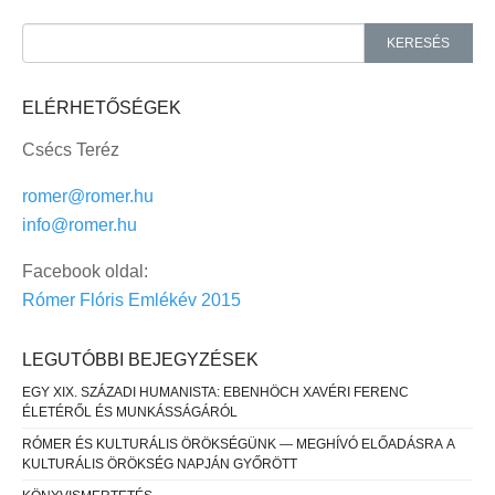
Search for:
KERESÉS
ELÉRHETŐSÉGEK
Csécs Teréz
romer@romer.hu
info@romer.hu
Facebook oldal:
Rómer Flóris Emlékév 2015
LEGUTÓBBI BEJEGYZÉSEK
EGY XIX. SZÁZADI HUMANISTA: EBENHÖCH XAVÉRI FERENC
ÉLETÉRŐL ÉS MUNKÁSSÁGÁRÓL
RÓMER ÉS KULTURÁLIS ÖRÖKSÉGÜNK — MEGHÍVÓ ELŐADÁSRA A
KULTURÁLIS ÖRÖKSÉG NAPJÁN GYŐRÖTT