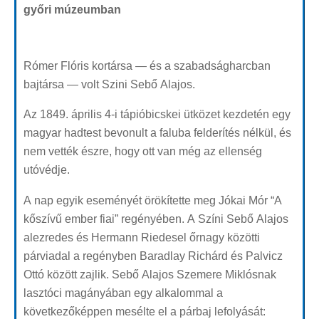
győri múzeumban
Rómer Flóris kortársa — és a szabadságharcban
bajtársa — volt Szini Sebő Alajos.
Az 1849. április 4-i tápióbicskei ütközet kezdetén egy
magyar hadtest bevonult a faluba felderítés nélkül, és
nem vették észre, hogy ott van még az ellenség
utóvédje.
A nap egyik eseményét örökítette meg Jókai Mór “A
kőszívű ember fiai” regényében. A Színi Sebő Alajos
alezredes és Hermann Riedesel őrnagy közötti
párviadal a regényben Baradlay Richárd és Palvicz
Ottó között zajlik. Sebő Alajos Szemere Miklósnak
lasztóci magányában egy alkalommal a
következőképpen mesélte el a párbaj lefolyását: