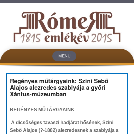
MENU
Skip to content
Regényes műtárgyaink: Szini Sebő
Alajos alezredes szablyája a győri
Xántus-múzeumban
REGÉNYES MŰTÁRGYAINK
A dicsőséges tavaszi hadjárat hősének, Szini
Sebő Alajos (?-1882) alezredesnek a szablyája a