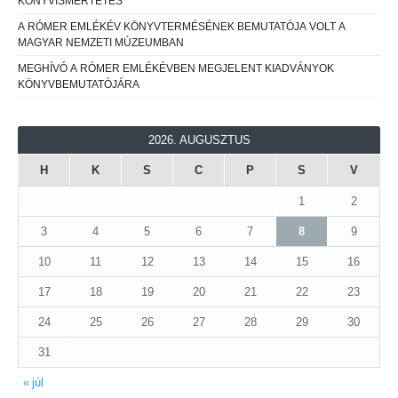
KÖNYVISMERTETÉS
A RÓMER EMLÉKÉV KÖNYVTERMÉSÉNEK BEMUTATÓJA VOLT A
MAGYAR NEMZETI MÚZEUMBAN
MEGHÍVÓ A RÓMER EMLÉKÉVBEN MEGJELENT KIADVÁNYOK
KÖNYVBEMUTATÓJÁRA
2026. AUGUSZTUS
H
K
S
C
P
S
V
1
2
3
4
5
6
7
8
9
10
11
12
13
14
15
16
17
18
19
20
21
22
23
24
25
26
27
28
29
30
31
« júl