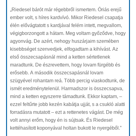
„Riedesel bárót már régebbről ismertem. Óriás erejű
ember volt, s híres kardvívó. Mikor Riedesel csapatja
élén elővágtatott s kardjával felém intett, megvallom,
végigborzongott a hátam. Meg voltam győződve, hogy
agyonvág. De azért, nehogy huszárjaim szemében
kisebbséget szenvedjek, elfogadtam a kihívást. Az
első összecsapásnál mind a ketten sértetlenek
maradtunk. De észrevettem, hogy lovam fürgébb és
erősebb. A második összecsapásnál lovam
szügyével rohantam reá. Több percig viaskodtunk, de
ismét eredménytelenül. Harmadszor is összecsapva,
mind a ketten egyszerre támadtunk. Ekkor kaptam, –
ezzel feltűrte jobb kezén kabátja ujját, s a csukló alatti
forradásra mutatott – ezt a rettenetes vágást. De még
volt annyi erőm, hogy én is sújtsak. És Riedesel
kettéhasított koponyával holtan bukott le nyergéből.”