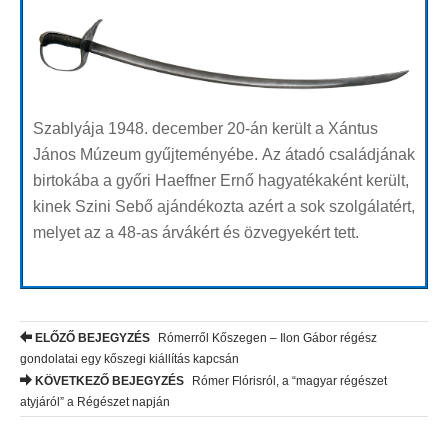
Szablyája 1948. december 20-án került a Xántus
János Múzeum gyűjteményébe. Az átadó családjának
birtokába a győri Haeffner Ernő hagyatékaként került,
kinek Szini Sebő ajándékozta azért a sok szolgálatért,
melyet az a 48-as árvákért és özvegyekért tett.
ELŐZŐ BEJEGYZÉS
Rómerről Kőszegen – Ilon Gábor régész
Post navigation
gondolatai egy kőszegi kiállítás kapcsán
KÖVETKEZŐ BEJEGYZÉS
Rómer Flórisról, a “magyar régészet
atyjáról” a Régészet napján