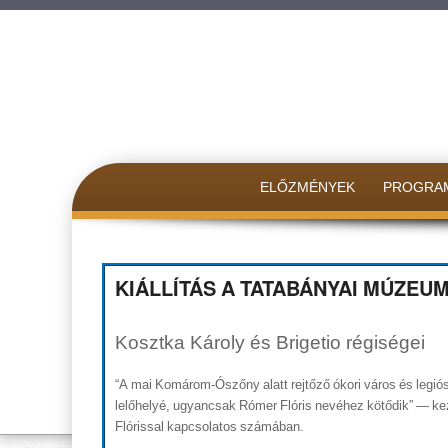
SKIP TO CONTENT
ELŐZMÉNYEK
PROGRA
KIÁLLÍTÁS A TATABÁNYAI MÚZEU
Kosztka Károly és Brigetio régiségei
“A mai Komárom-Ószőny alatt rejtőző ókori város és legió
lelőhelyé, ugyancsak Rómer Flóris nevéhez kötődik” — k
Flórissal kapcsolatos számában.