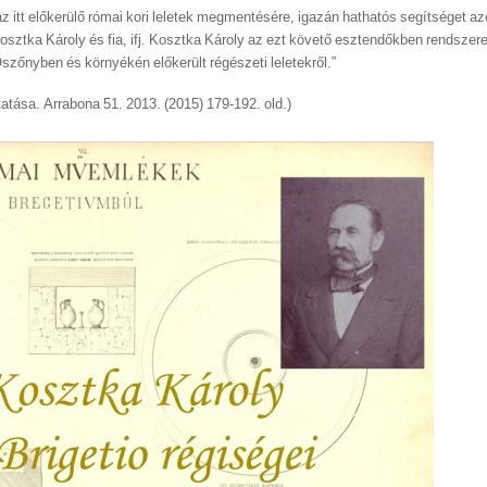
z itt előkerülő római kori leletek megmentésére, igazán hathatós segítséget a
Kosztka Károly és fia, ifj. Kosztka Károly az ezt követő esztendőkben rendszer
zőnyben és környékén előkerült régészeti leletekről.”
atása. Arrabona 51. 2013. (2015) 179-192. old.)