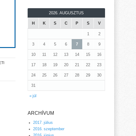
2026. AUGUSZTUS
H
K
S
C
P
S
V
1
2
3
4
5
6
7
8
9
10
11
12
13
14
15
16
TI
17
18
19
20
21
22
23
24
25
26
27
28
29
30
31
« júl
ARCHÍVUM
2017. július
2016. szeptember
2016. június