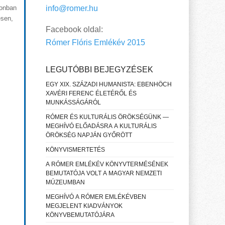
info@romer.hu
zonban
esen,
Facebook oldal:
Rómer Flóris Emlékév 2015
LEGUTÓBBI BEJEGYZÉSEK
EGY XIX. SZÁZADI HUMANISTA: EBENHÖCH
XAVÉRI FERENC ÉLETÉRŐL ÉS
MUNKÁSSÁGÁRÓL
RÓMER ÉS KULTURÁLIS ÖRÖKSÉGÜNK —
MEGHÍVÓ ELŐADÁSRA A KULTURÁLIS
ÖRÖKSÉG NAPJÁN GYŐRÖTT
KÖNYVISMERTETÉS
A RÓMER EMLÉKÉV KÖNYVTERMÉSÉNEK
BEMUTATÓJA VOLT A MAGYAR NEMZETI
MÚZEUMBAN
MEGHÍVÓ A RÓMER EMLÉKÉVBEN
MEGJELENT KIADVÁNYOK
KÖNYVBEMUTATÓJÁRA