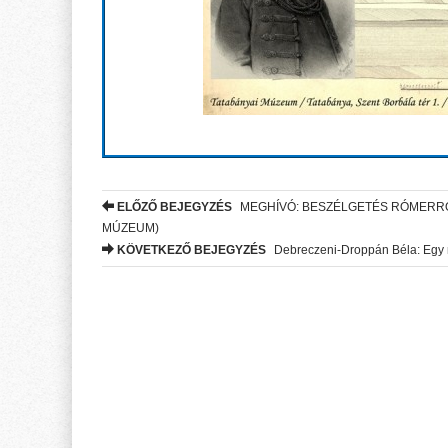
ELŐZŐ BEJEGYZÉS
MEGHÍVÓ: BESZÉLGETÉS RÓMERRŐ
Post navigation
MÚZEUM)
KÖVETKEZŐ BEJEGYZÉS
Debreczeni-Droppán Béla: Egy 