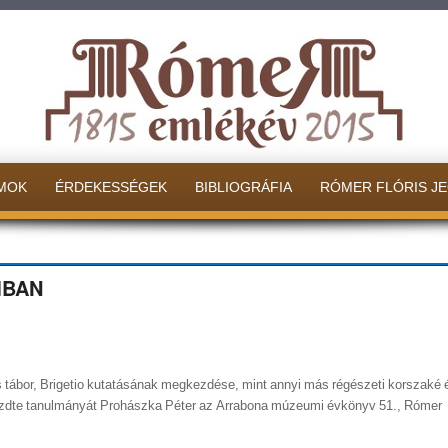
MOK
ÉRDEKESSÉGEK
BIBLIOGRÁFIA
RÓMER FLÓRIS J
MBAN
s tábor, Brigetio kutatásának megkezdése, mint annyi más régészeti korszaké 
ezdte tanulmányát Prohászka Péter az Arrabona múzeumi évkönyv 51., Rómer