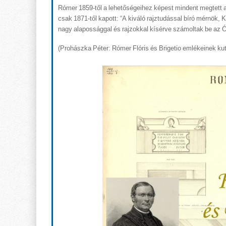
Rómer 1859-től a lehetőségeihez képest mindent megtett a
csak 1871-től kapott: “A kiváló rajztudással bíró mérnök, 
nagy alapossággal és rajzokkal kísérve számoltak be az Ós
(Prohászka Péter: Rómer Flóris és Brigetio emlékeinek kut