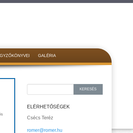
EGYZŐKÖNYVEI
GALÉRIA
Search for:
KERESÉS
ELÉRHETŐSÉGEK
és
Csécs Teréz
romer@romer.hu