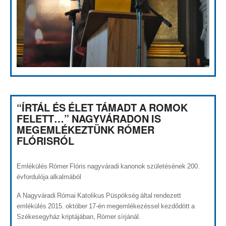
“ÍRTÁL ÉS ÉLET TÁMADT A ROMOK
FELETT…” NAGYVÁRADON IS
MEGEMLÉKEZTÜNK RÓMER
FLÓRISRÓL
Emlékülés Rómer Flóris nagyváradi kanonok születésének 200.
évfordulója alkalmából
A Nagyváradi Római Katolikus Püspökség által rendezett
emlékülés 2015. október 17-én megemlékezéssel kezdődött a
Székesegyház kriptájában, Rómer sírjánál.