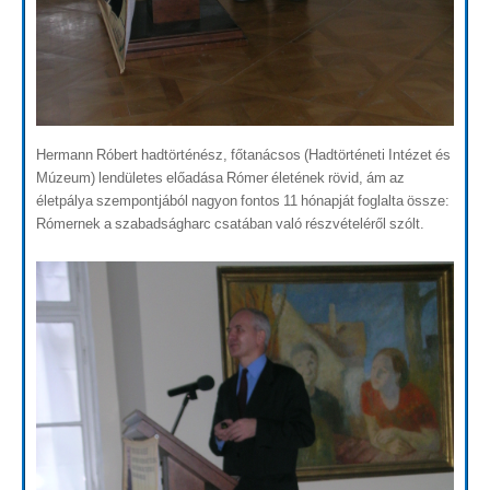
Hermann Róbert hadtörténész, főtanácsos (Hadtörténeti Intézet és
Múzeum) lendületes előadása Rómer életének rövid, ám az
életpálya szempontjából nagyon fontos 11 hónapját foglalta össze:
Rómernek a szabadságharc csatában való részvételéről szólt.