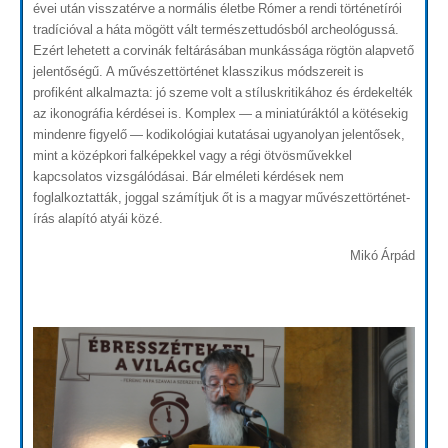
évei után visszatérve a normális életbe Rómer a rendi történetírói
tradícióval a háta mögött vált természettudósból archeológussá.
Ezért lehetett a corvinák feltárásában munkássága rögtön alapvető
jelentőségű. A művészettörténet klasszikus módszereit is
profiként alkalmazta: jó szeme volt a stíluskritikához és érdekelték
az ikonográfia kérdései is. Komplex — a miniatúráktól a kötésekig
mindenre figyelő — kodikológiai kutatásai ugyanolyan jelentősek,
mint a középkori falképekkel vagy a régi ötvösművekkel
kapcsolatos vizsgálódásai. Bár elméleti kérdések nem
foglalkoztatták, joggal számítjuk őt is a magyar művészettörténet-
írás alapító atyái közé.
Mikó Árpád