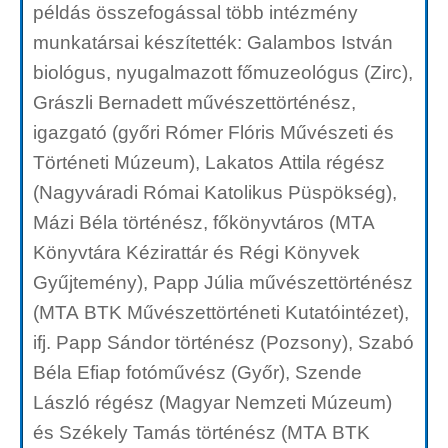
példás összefogással több intézmény
munkatársai készítették: Galambos István
biológus, nyugalmazott főmuzeológus (Zirc),
Grászli Bernadett művészettörténész,
igazgató (győri Rómer Flóris Művészeti és
Történeti Múzeum), Lakatos Attila régész
(Nagyváradi Római Katolikus Püspökség),
Mázi Béla történész, főkönyvtáros (MTA
Könyvtára Kézirattár és Régi Könyvek
Gyűjtemény), Papp Júlia művészettörténész
(MTA BTK Művészettörténeti Kutatóintézet),
ifj. Papp Sándor történész (Pozsony), Szabó
Béla Efiap fotóművész (Győr), Szende
László régész (Magyar Nemzeti Múzeum)
és Székely Tamás történész (MTA BTK