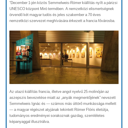
“December 1-jén közös Semmelweis-Rómer kiállítás nyílt a párizsi
UNESCO központ Miró termében. A nemzetközi elismertségnek
örvendő két magyar tudós és jeles szakember a 70 éves
nemzetközi szervezet meghívására érkezett a francia fővárosba.
Az utazó kiállítás francia, illetve angol nyelvű 25 molinóján az
aszepszis bevezetése miatt az „anyák megmentőjének” nevezett
Semmelweis Ignác és — számos más úttörő munkássága mellett
— a magyar régészet atyjának tekintett Rómer Flóris életútja,
tudományos eredményei sorakoznak gazdag, szemléletes
képanyaggal illusztrálva.