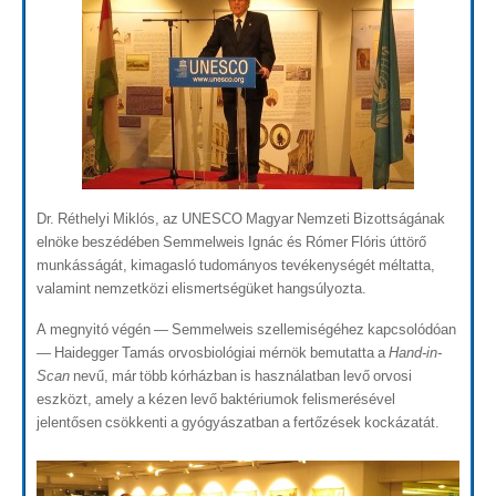
Dr. Réthelyi Miklós, az UNESCO Magyar Nemzeti Bizottságának
elnöke beszédében Semmelweis Ignác és Rómer Flóris úttörő
munkásságát, kimagasló tudományos tevékenységét méltatta,
valamint nemzetközi elismertségüket hangsúlyozta.
A megnyitó végén — Semmelweis szellemiségéhez kapcsolódóan
— Haidegger Tamás orvosbiológiai mérnök bemutatta a
Hand-in-
Scan
nevű, már több kórházban is használatban levő orvosi
eszközt, amely a kézen levő baktériumok felismerésével
jelentősen csökkenti a gyógyászatban a fertőzések kockázatát.