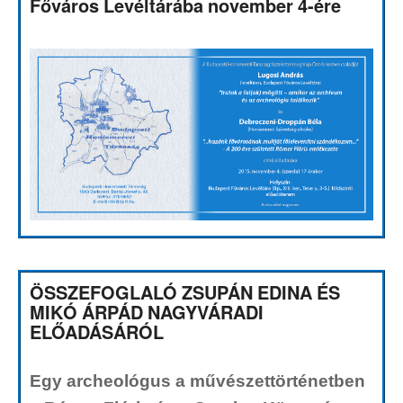
Főváros Levéltárába november 4-ére
ÖSSZEFOGLALÓ ZSUPÁN EDINA ÉS
MIKÓ ÁRPÁD NAGYVÁRADI
ELŐADÁSÁRÓL
Egy archeológus a művészettörténetben