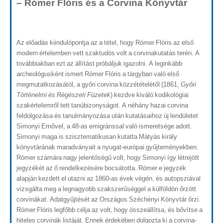
– Rómer Flóris és a Corvina Könyvtár
Az előadás kiindulópontja az a tétel, hogy Rómer Flóris az első
modern értelemben vett szaktudós volt a corvinakutatás terén. A
továbbiakban ezt az állítást próbáljuk igazolni. A leginkább
archeológusként ismert Rómer Flóris a tárgyban való első
megmutatkozásától, a győri corvina közzétételétől (1861,
Győri
Történelmi és Régészeti Füzetek
) kezdve kiváló kodikológiai
szakértelemről tett tanúbizonyságot. A néhány hazai corvina
feldolgozása és tanulmányozása után kutatásaihoz új lendületet
Simonyi Ernővel, a 48-as emigránssal való ismeretsége adott.
Simonyi maga is szisztematikusan kutatta Mátyás király
könyvtárának maradványait a nyugat-európai gyűjteményekben.
Rómer számára nagy jelentőségű volt, hogy Simonyi így létrejött
jegyzékét az ő rendelkezésére bocsátotta. Rómer e jegyzék
alapján kezdett el utazni az 1860-as évek végén, és autopsziával
vizsgálta meg a legnagyobb szakszerűséggel a külföldön őrzött
corvinákat. Adatgyűjtését az Országos Széchényi Könyvtár őrzi.
Rómer Flóris legfőbb célja az volt, hogy összeállítsa, és bővítse a
hiteles corvinák listáját. Ennek érdekében dolgozta ki a corvina-