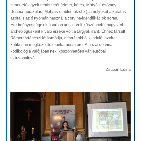
ismertetőjegyek rendszerét (címer, kötés, Mátyás- és/vagy
Beatrix-ábrázolás, Mátyás-emblémák stb.), amelyeket a kutatás
azóta is az ő nyomán használ a corvina-identifikációk során.
Eredményessége elsősorban annak volt köszönhető, hogy vérbeli
archeológusként kiváló érzéke volt a tárgyak iránt. Ehhez társult
Rómer történészi látásmódja, a forrásokból kiinduló, azokat
kritikusan megközelítő munkamódszere. A hazai corvina-
kodikológia valójában neki köszönhetően vált európai
színvonalúvá.
Zsupán Edina