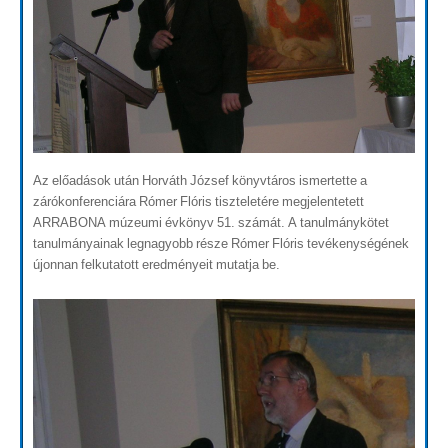
Az előadások után Horváth József könyvtáros ismertette a
zárókonferenciára Rómer Flóris tiszteletére megjelentetett
ARRABONA múzeumi évkönyv 51. számát. A tanulmánykötet
tanulmányainak legnagyobb része Rómer Flóris tevékenységének
újonnan felkutatott eredményeit mutatja be.