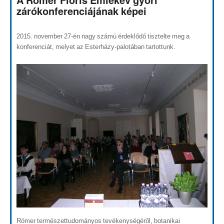
A Rómer Flóris Emlékév győri
zárókonferenciájának képei
2015. november 27-én nagy számú érdeklődő tisztelte meg a
konferenciát, melyet az Esterházy-palotában tartottunk.
Rómer természettudományos tevékenységéről, botanikai