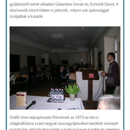
gyűjtéseiről tartott előadást Galambos István és Schmidt Dávid. A
résztvevők közül többen is jelezték, milyen sok újdonsággal
szolgáltak a kutatók.
Gráfik Imre néprajzkutató Rómernek az 1873-as bécsi
világkiállításra szánt tárgyak összegyűjtésében betöltött szerepét
mutatta be, előadásában kitért a győri múzeum korábbi és jelenlegi