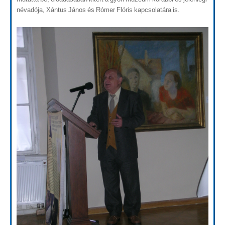
névadója, Xántus János és Rómer Flóris kapcsolatára is.