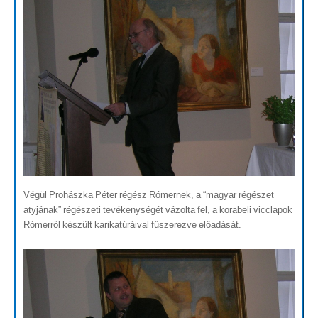
Végül Prohászka Péter régész Rómernek, a “magyar régészet
atyjának” régészeti tevékenységét vázolta fel, a korabeli vicclapok
Rómerről készült karikatúráival fűszerezve előadását.