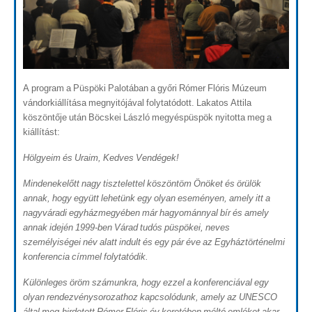
A program a Püspöki Palotában a győri Rómer Flóris Múzeum
vándorkiállítása megnyitójával folytatódott. Lakatos Attila
köszöntője után Böcskei László megyéspüspök nyitotta meg a
kiállítást:
Hölgyeim és Uraim, Kedves Vendégek!
Mindenekelőtt nagy tisztelettel köszöntöm Önöket és örülök
annak, hogy együtt lehetünk egy olyan eseményen, amely itt a
nagyváradi egyházmegyében már hagyománnyal bír és amely
annak idején 1999-ben Várad tudós püspökei, neves
személyiségei név alatt indult és egy pár éve az Egyháztörténelmi
konferencia címmel folytatódik.
Különleges öröm számunkra, hogy ezzel a konferenciával egy
olyan rendezvénysorozathoz kapcsolódunk, amely az UNESCO
által meg-hirdetett Rómer Flóris év keretében méltó emléket akar