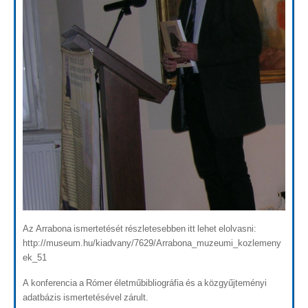
Az Arrabona ismertetését részletesebben itt lehet elolvasni:
http://museum.hu/kiadvany/7629/Arrabona_muzeumi_kozlemeny
ek_51
A konferencia a Rómer életműbibliográfia és a közgyűjteményi
adatbázis ismertetésével zárult.