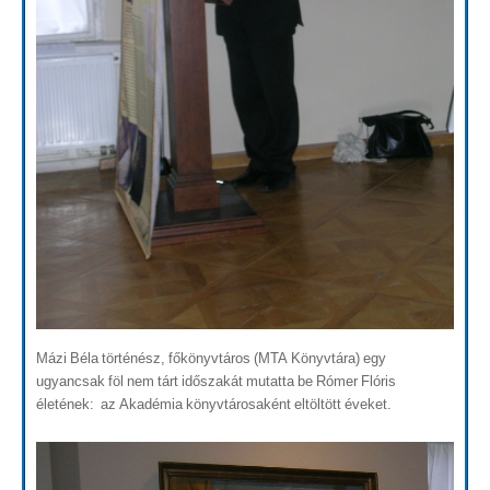
Mázi Béla történész, főkönyvtáros (MTA Könyvtára) egy
ugyancsak föl nem tárt időszakát mutatta be Rómer Flóris
életének: az Akadémia könyvtárosaként eltöltött éveket.