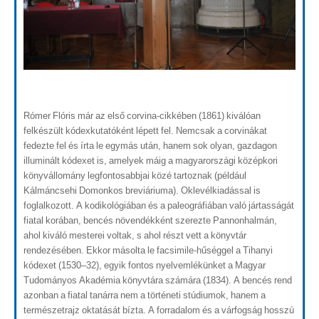
Rómer Flóris már az első corvina-cikkében (1861) kiválóan
felkészült kódexkutatóként lépett fel. Nemcsak a corvinákat
fedezte fel és írta le egymás után, hanem sok olyan, gazdagon
illuminált kódexet is, amelyek máig a magyarországi középkori
könyvállomány legfontosabbjai közé tartoznak (például
Kálmáncsehi Domonkos breviáriuma). Oklevélkiadással is
foglalkozott. A kodikológiában és a paleográfiában való jártasságát
fiatal korában, bencés növendékként szerezte Pannonhalmán,
ahol kiváló mesterei voltak, s ahol részt vett a könyvtár
rendezésében. Ekkor másolta le facsimile-hűséggel a Tihanyi
kódexet (1530–32), egyik fontos nyelvemlékünket a Magyar
Tudományos Akadémia könyvtára számára (1834). A bencés rend
azonban a fiatal tanárra nem a történeti stúdiumok, hanem a
természetrajz oktatását bízta. A forradalom és a várfogság hosszú