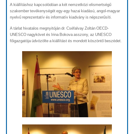
A kiállításhoz kapcsolódóan a két nemzetközi elismertségű
szakember tevékenységét egy-egy hazai kiadású, angol-magyar
nyelvű reprezentatív és informatív kiadvány is népszerűsíti.
A tárlat hivatalos megnyitóján dr. Cséfalvay Zoltán OECD-
UNESCO nagykövet és Irina Bokova asszony, az UNESCO
főigazgatója üdvözölte a kiállítást és mondott köszöntő beszédet.