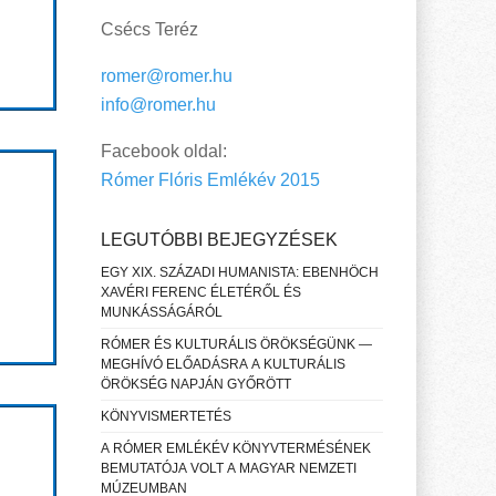
Csécs Teréz
romer@romer.hu
info@romer.hu
Facebook oldal:
Rómer Flóris Emlékév 2015
LEGUTÓBBI BEJEGYZÉSEK
EGY XIX. SZÁZADI HUMANISTA: EBENHÖCH
XAVÉRI FERENC ÉLETÉRŐL ÉS
MUNKÁSSÁGÁRÓL
RÓMER ÉS KULTURÁLIS ÖRÖKSÉGÜNK —
MEGHÍVÓ ELŐADÁSRA A KULTURÁLIS
ÖRÖKSÉG NAPJÁN GYŐRÖTT
KÖNYVISMERTETÉS
A RÓMER EMLÉKÉV KÖNYVTERMÉSÉNEK
BEMUTATÓJA VOLT A MAGYAR NEMZETI
MÚZEUMBAN