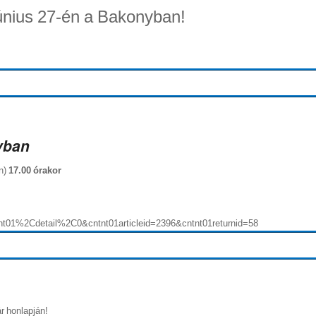
únius 27-én a Bakonyban!
yban
n)
17.00 órakor
nt01%2Cdetail%2C0&cntnt01articleid=2396&cntnt01returnid=58
r honlapján!