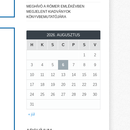
MEGHÍVÓ A RÓMER EMLÉKÉVBEN
MEGJELENT KIADVÁNYOK
KÖNYVBEMUTATÓJÁRA
2026. AUGUSZTUS
H
K
S
C
P
S
V
1
2
3
4
5
6
7
8
9
10
11
12
13
14
15
16
17
18
19
20
21
22
23
24
25
26
27
28
29
30
31
« júl