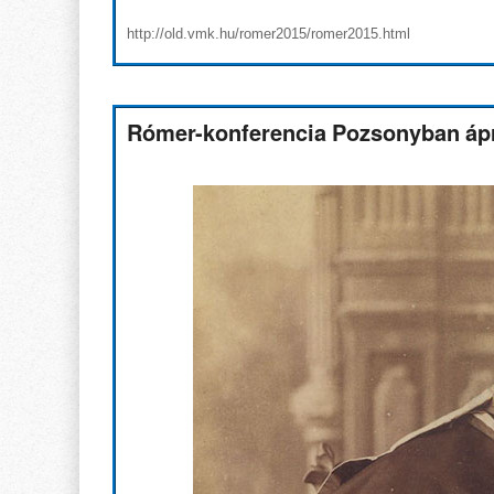
http://old.vmk.hu/romer2015/romer2015.html
Rómer-konferencia Pozsonyban ápr