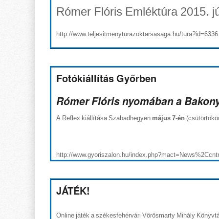
Rómer Flóris Emléktúra 2015. j
http://www.teljesitmenyturazoktarsasaga.hu/tura?id=6336
Fotókiállítás Győrben
Rómer Flóris nyomában a Bakon
A Reflex kiállítása Szabadhegyen
május 7-én
(csütörtökö
http://www.gyoriszalon.hu/index.php?mact=News%2Ccnt
JÁTÉK!
Online játék a székesfehérvári Vörösmarty Mihály Könyvtá