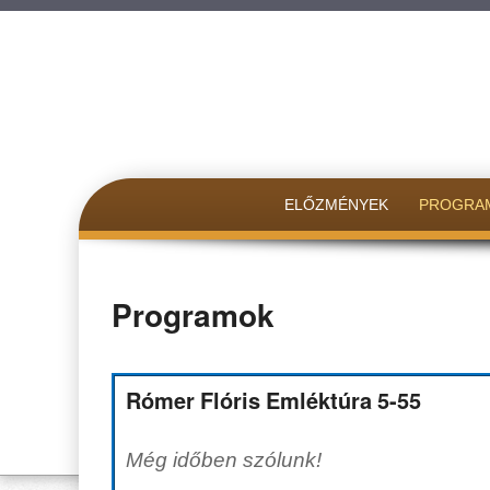
SKIP TO CONTENT
ELŐZMÉNYEK
PROGRA
Programok
Rómer Flóris Emléktúra 5-55
Még időben szólunk!