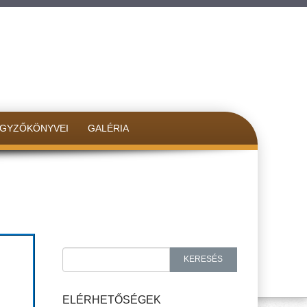
EGYZŐKÖNYVEI
GALÉRIA
Search for:
KERESÉS
ELÉRHETŐSÉGEK