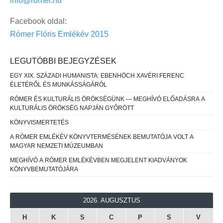
info@romer.hu
Facebook oldal:
Rómer Flóris Emlékév 2015
LEGUTÓBBI BEJEGYZÉSEK
EGY XIX. SZÁZADI HUMANISTA: EBENHÖCH XAVÉRI FERENC
ÉLETÉRŐL ÉS MUNKÁSSÁGÁRÓL
RÓMER ÉS KULTURÁLIS ÖRÖKSÉGÜNK — MEGHÍVÓ ELŐADÁSRA A
KULTURÁLIS ÖRÖKSÉG NAPJÁN GYŐRÖTT
KÖNYVISMERTETÉS
A RÓMER EMLÉKÉV KÖNYVTERMÉSÉNEK BEMUTATÓJA VOLT A
MAGYAR NEMZETI MÚZEUMBAN
MEGHÍVÓ A RÓMER EMLÉKÉVBEN MEGJELENT KIADVÁNYOK
KÖNYVBEMUTATÓJÁRA
2026. AUGUSZTUS
H
K
S
C
P
S
V