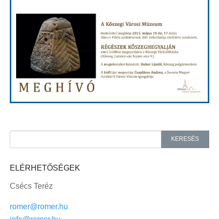
Search for:
KERESÉS
ELÉRHETŐSÉGEK
Csécs Teréz
romer@romer.hu